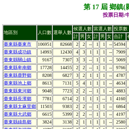
第 17 屆 鄉
投票日期:中
候選人數
當選人數
投票數
地區別
人口數
選舉人數
計
男
女
計
男
女
合計
臺東縣臺東市
106951
82668
2
2
--
1
1
--
54594
臺東縣成功鎮
14993
12430
4
3
1
1
1
--
7909
臺東縣關山鎮
9167
7307
3
3
--
1
1
--
5069
臺東縣卑南鄉
17728
14455
2
2
--
1
1
--
9766
臺東縣鹿野鄉
8208
6827
3
2
1
1
1
--
4787
臺東縣池上鄉
8613
7131
5
4
1
1
1
--
4634
臺東縣東河鄉
9048
7723
2
2
--
1
1
--
4883
臺東縣長濱鄉
7781
6714
2
1
1
1
--
1
4160
臺東縣太麻里鄉
11503
9383
2
2
--
1
1
--
6864
臺東縣大武鄉
6615
5399
2
2
--
1
1
--
4197
臺東縣綠島鄉
3824
3138
2
1
1
1
1
--
2580