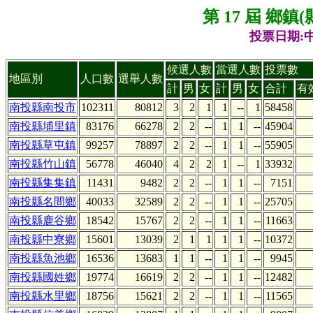
第 17 屆 鄉
投票日期:中
候選人數
當選人數
投票數
地區別
人口數
選舉人數
計
男
女
計
男
女
合計
有
南投縣南投市
102311
80812
3
2
1
1
--
1
58458
南投縣埔里鎮
83176
66278
2
2
--
1
1
--
45904
南投縣草屯鎮
99257
78897
2
2
--
1
1
--
55905
南投縣竹山鎮
56778
46040
4
2
2
1
--
1
33932
南投縣集集鎮
11431
9482
2
2
--
1
1
--
7151
南投縣名間鄉
40033
32589
2
2
--
1
1
--
25705
南投縣鹿谷鄉
18542
15767
2
2
--
1
1
--
11663
南投縣中寮鄉
15601
13039
2
1
1
1
1
--
10372
南投縣魚池鄉
16536
13683
1
1
--
1
1
--
9945
南投縣國姓鄉
19774
16619
2
2
--
1
1
--
12482
南投縣水里鄉
18756
15621
2
2
--
1
1
--
11565