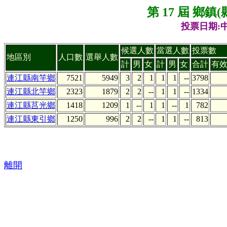
第 17 屆 鄉
投票日期:中
候選人數
當選人數
投票數
地區別
人口數
選舉人數
計
男
女
計
男
女
合計
有
連江縣南竿鄉
7521
5949
3
2
1
1
1
--
3798
連江縣北竿鄉
2323
1879
2
2
--
1
1
--
1334
連江縣莒光鄉
1418
1209
1
--
1
1
--
1
782
連江縣東引鄉
1250
996
2
2
--
1
1
--
813
離開