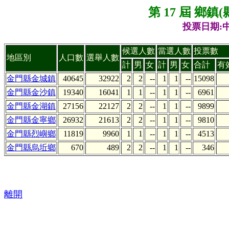
第 17 屆 鄉
投票日期:中
候選人數
當選人數
投票數
地區別
人口數
選舉人數
計
男
女
計
男
女
合計
有
金門縣金城鎮
40645
32922
2
2
--
1
1
--
15098
金門縣金沙鎮
19340
16041
1
1
--
1
1
--
6961
金門縣金湖鎮
27156
22127
2
2
--
1
1
--
9899
金門縣金寧鄉
26932
21613
2
2
--
1
1
--
9810
金門縣烈嶼鄉
11819
9960
1
1
--
1
1
--
4513
金門縣烏坵鄉
670
489
2
2
--
1
1
--
346
離開