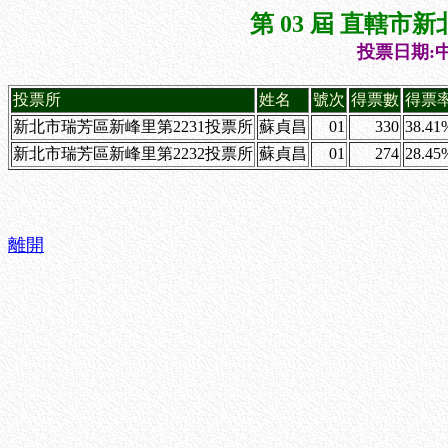
第 03 屆 直轄
投票日期:中
投票所
姓名
號次
得票數
得票
新北市瑞芳區新峰里第2231投票所
蘇貞昌
01
330
38.41
新北市瑞芳區新峰里第2232投票所
蘇貞昌
01
274
28.45
離開