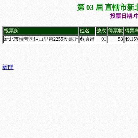
第 03 屆 直轄
投票日期:中
投票所
姓名
號次
得票數
得票
新北市瑞芳區銅山里第2255投票所
蘇貞昌
01
58
49.15
離開