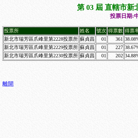
第 03 屆 直轄
投票日期:中
投票所
姓名
號次
得票數
得票
新北市瑞芳區爪峰里第2228投票所
蘇貞昌
01
361
38.08
新北市瑞芳區爪峰里第2229投票所
蘇貞昌
01
227
38.67
新北市瑞芳區爪峰里第2230投票所
蘇貞昌
01
202
34.88
離開