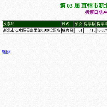
第 03 屆 直轄
投票日期:中
投票所
姓名
號次
得票數
得票
新北市淡水區長庚里第0109投票所
蘇貞昌
01
415
45.65
離開