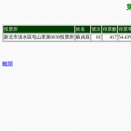
投票所
姓名
號次
得票數
得票
新北市淡水區屯山里第0030投票所
蘇貞昌
01
417
54.43
離開