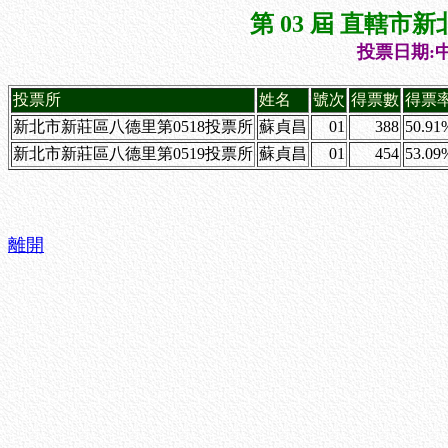
第 03 屆 直轄
投票日期:中
投票所
姓名
號次
得票數
得票
新北市新莊區八德里第0518投票所
蘇貞昌
01
388
50.91
新北市新莊區八德里第0519投票所
蘇貞昌
01
454
53.09
離開