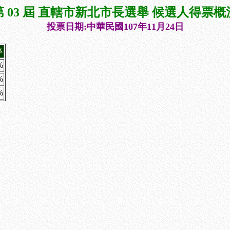
第 03 屆 直轄市新北市長選舉 候選人得票概
投票日期:中華民國107年11月24日
率
%
%
%