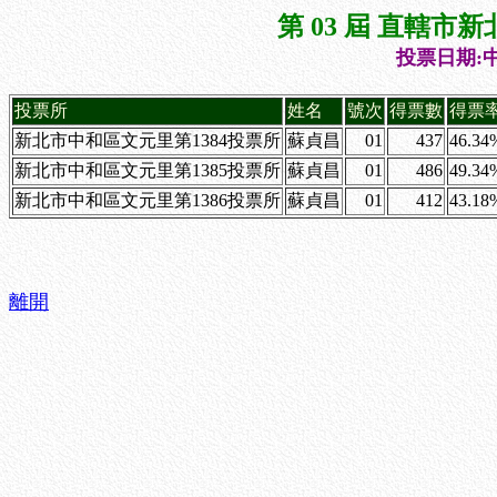
第 03 屆 直轄
投票日期:中
投票所
姓名
號次
得票數
得票
新北市中和區文元里第1384投票所
蘇貞昌
01
437
46.34
新北市中和區文元里第1385投票所
蘇貞昌
01
486
49.34
新北市中和區文元里第1386投票所
蘇貞昌
01
412
43.18
離開