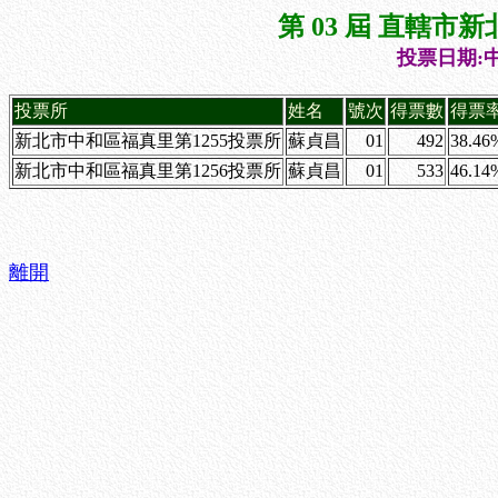
第 03 屆 直轄
投票日期:中
投票所
姓名
號次
得票數
得票
新北市中和區福真里第1255投票所
蘇貞昌
01
492
38.46
新北市中和區福真里第1256投票所
蘇貞昌
01
533
46.14
離開