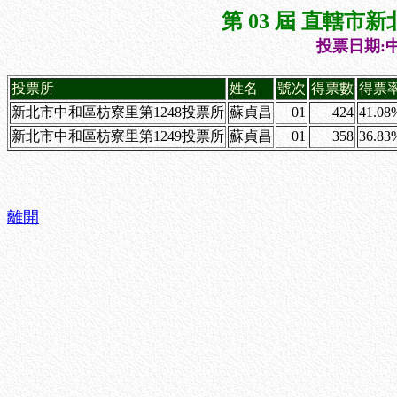
第 03 屆 直轄
投票日期:中
投票所
姓名
號次
得票數
得票
新北市中和區枋寮里第1248投票所
蘇貞昌
01
424
41.08
新北市中和區枋寮里第1249投票所
蘇貞昌
01
358
36.83
離開