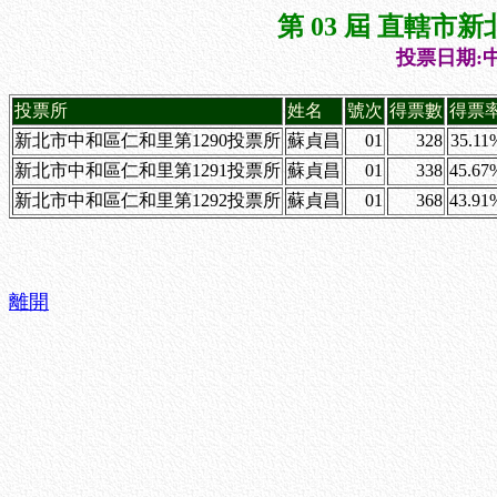
第 03 屆 直轄
投票日期:中
投票所
姓名
號次
得票數
得票
新北市中和區仁和里第1290投票所
蘇貞昌
01
328
35.11
新北市中和區仁和里第1291投票所
蘇貞昌
01
338
45.67
新北市中和區仁和里第1292投票所
蘇貞昌
01
368
43.91
離開