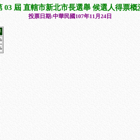
第 03 屆 直轄市新北市長選舉 候選人得票概
投票日期:中華民國107年11月24日
率
%
%