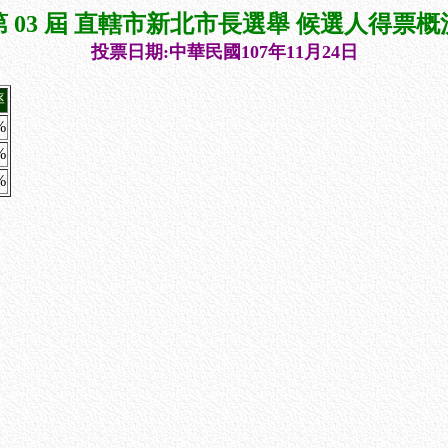
第 03 屆 直轄市新北市長選舉 候選人得票概
投票日期:中華民國107年11月24日
率
%
%
%