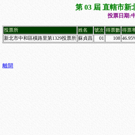
第 03 屆 直轄
投票日期:中
投票所
姓名
號次
得票數
得票
新北市中和區橫路里第1329投票所
蘇貞昌
01
108
46.95
離開