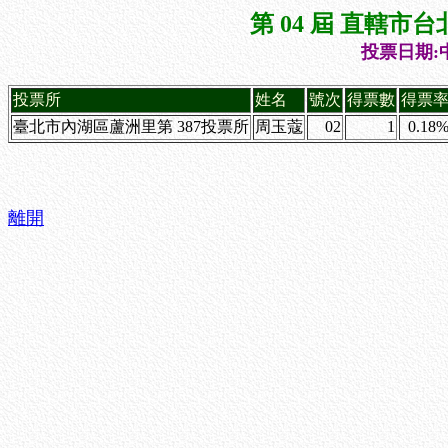
第 04 屆 直轄
投票日期:中
投票所
姓名
號次
得票數
得票
臺北市內湖區蘆洲里第 387投票所
周玉蔻
02
1
0.18
離開