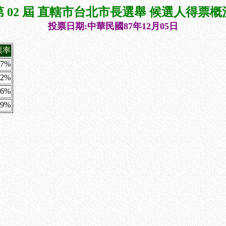
第 02 屆 直轄市台北市長選舉 候選人得票概
投票日期:中華民國87年12月05日
票率
07%
02%
66%
29%