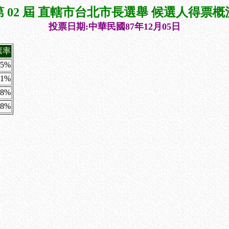
第 02 屆 直轄市台北市長選舉 候選人得票概
投票日期:中華民國87年12月05日
票率
.5%
81%
38%
.8%