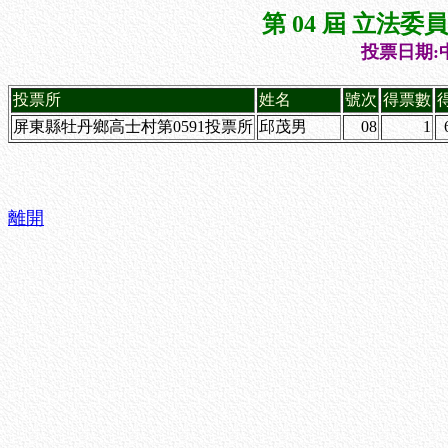
第 04 屆 立法
投票日期:中
投票所
姓名
號次
得票數
屏東縣牡丹鄉高士村第0591投票所
邱茂男
08
1
離開