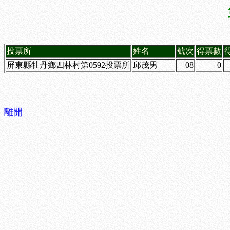
投票所
姓名
號次
得票數
屏東縣牡丹鄉四林村第0592投票所
邱茂男
08
0
離開