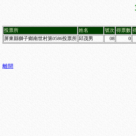
投票所
姓名
號次
得票數
屏東縣獅子鄉南世村第0586投票所
邱茂男
08
0
離開