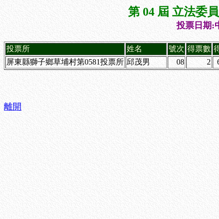
第 04 屆 立法
投票日期:中
投票所
姓名
號次
得票數
屏東縣獅子鄉草埔村第0581投票所
邱茂男
08
2
離開