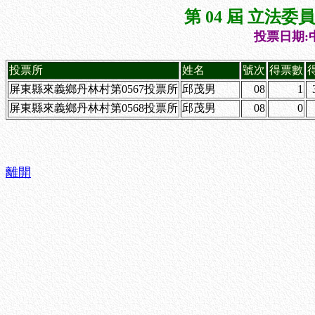
第 04 屆 立法
投票日期:中
投票所
姓名
號次
得票數
屏東縣來義鄉丹林村第0567投票所
邱茂男
08
1
屏東縣來義鄉丹林村第0568投票所
邱茂男
08
0
離開