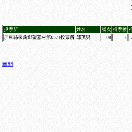
投票所
姓名
號次
得票數
屏東縣來義鄉望嘉村第0571投票所
邱茂男
08
1
離開