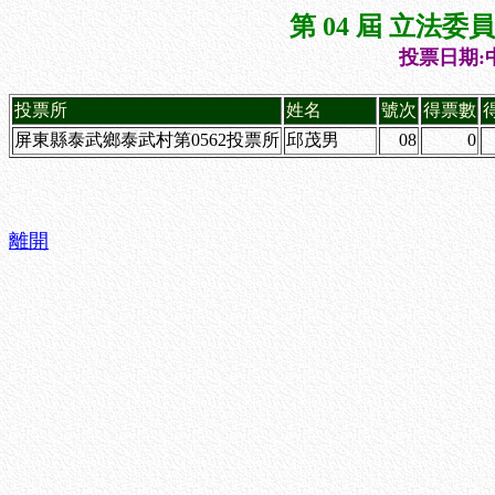
第 04 屆 立法
投票日期:中
投票所
姓名
號次
得票數
屏東縣泰武鄉泰武村第0562投票所
邱茂男
08
0
離開