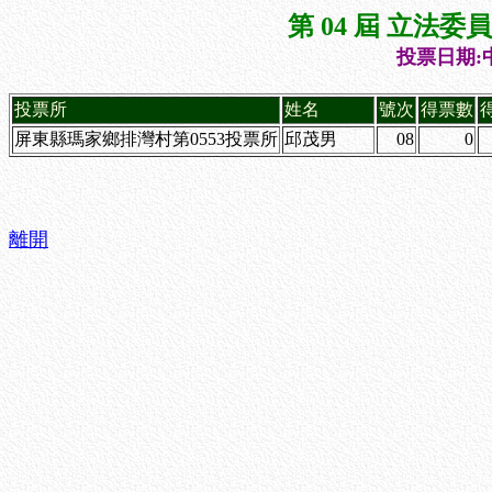
第 04 屆 立法
投票日期:中
投票所
姓名
號次
得票數
屏東縣瑪家鄉排灣村第0553投票所
邱茂男
08
0
離開