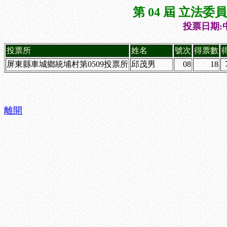
第 04 屆 立法
投票日期:中
投票所
姓名
號次
得票數
屏東縣車城鄉統埔村第0509投票所
邱茂男
08
18
離開