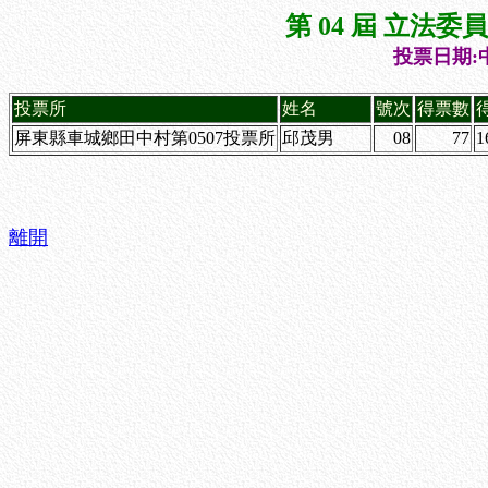
第 04 屆 立法
投票日期:中
投票所
姓名
號次
得票數
屏東縣車城鄉田中村第0507投票所
邱茂男
08
77
1
離開