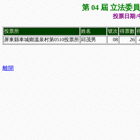
第 04 屆 立法
投票日期:中
投票所
姓名
號次
得票數
屏東縣車城鄉溫泉村第0510投票所
邱茂男
08
26
離開