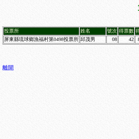
投票所
姓名
號次
得票數
屏東縣琉球鄉漁福村第0498投票所
邱茂男
08
42
離開