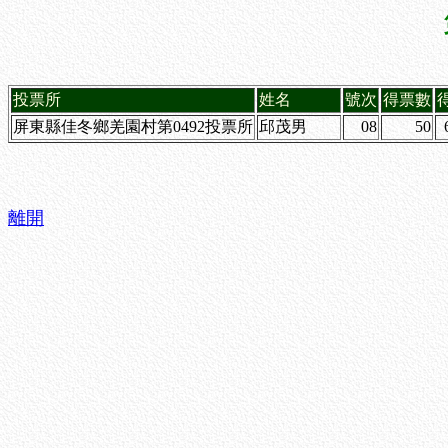
投票所
姓名
號次
得票數
屏東縣佳冬鄉羌園村第0492投票所
邱茂男
08
50
離開