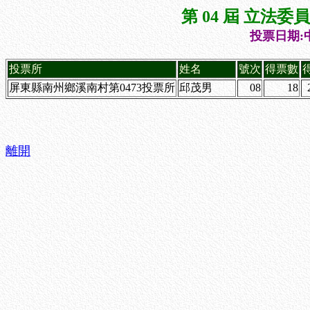
第 04 屆 立法
投票日期:中
投票所
姓名
號次
得票數
屏東縣南州鄉溪南村第0473投票所
邱茂男
08
18
離開