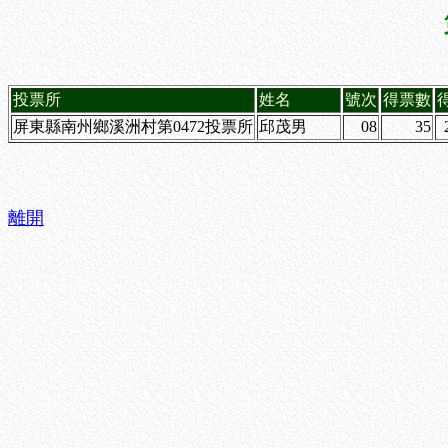
投票所
姓名
號次
得票數
屏東縣南州鄉溪洲村第0472投票所
邱茂男
08
35
離開