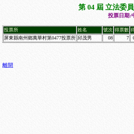
第 04 屆 立法
投票日期:中
投票所
姓名
號次
得票數
屏東縣南州鄉萬華村第0477投票所
邱茂男
08
7
離開