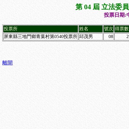
第 04 屆 立法
投票日期:中
投票所
姓名
號次
得票數
屏東縣三地門鄉青葉村第0540投票所
邱茂男
08
2
離開