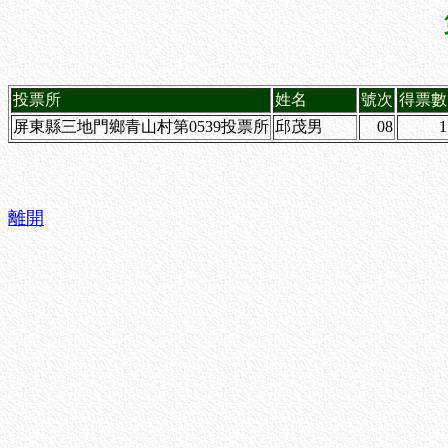
投票所
姓名
號次
得票數
屏東縣三地門鄉青山村第0539投票所
邱茂男
08
1
離開