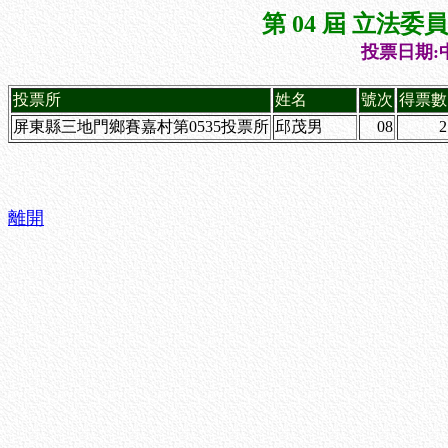
第 04 屆 立法
投票日期:中
投票所
姓名
號次
得票數
屏東縣三地門鄉賽嘉村第0535投票所
邱茂男
08
2
離開