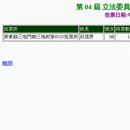
第 04 屆 立法
投票日期:中
投票所
姓名
號次
得票數
屏東縣三地門鄉三地村第0531投票所
邱茂男
08
1
離開