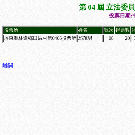
第 04 屆 立法
投票日期:中
投票所
姓名
號次
得票數
屏東縣林邊鄉田厝村第0466投票所
邱茂男
08
20
離開