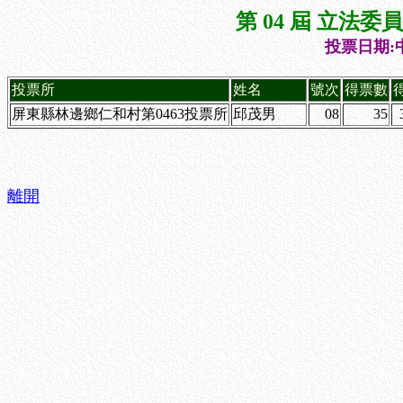
第 04 屆 立法
投票日期:中
投票所
姓名
號次
得票數
屏東縣林邊鄉仁和村第0463投票所
邱茂男
08
35
離開