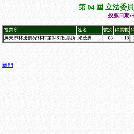
第 04 屆 立法
投票日期:中
投票所
姓名
號次
得票數
屏東縣林邊鄉光林村第0461投票所
邱茂男
08
18
離開