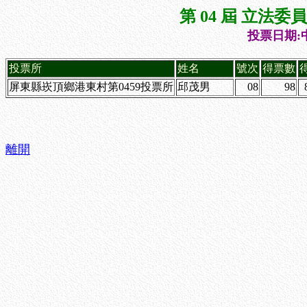
第 04 屆 立法
投票日期:中
投票所
姓名
號次
得票數
屏東縣崁頂鄉港東村第0459投票所
邱茂男
08
98
離開