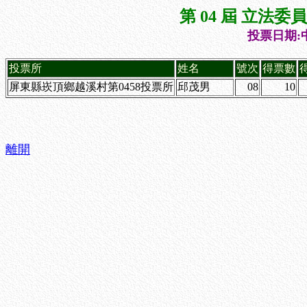
第 04 屆 立法
投票日期:中
投票所
姓名
號次
得票數
屏東縣崁頂鄉越溪村第0458投票所
邱茂男
08
10
離開