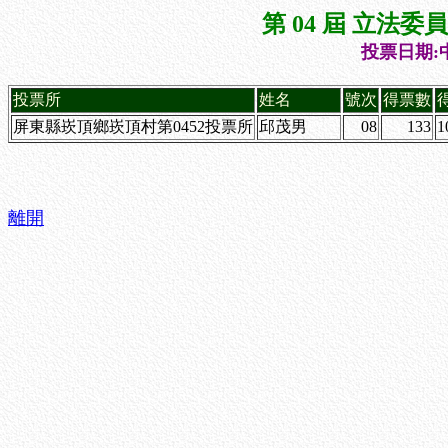
第 04 屆 立法
投票日期:中
投票所
姓名
號次
得票數
屏東縣崁頂鄉崁頂村第0452投票所
邱茂男
08
133
1
離開