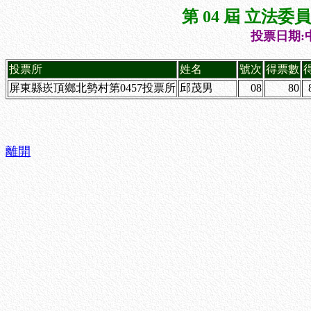
第 04 屆 立法
投票日期:中
投票所
姓名
號次
得票數
屏東縣崁頂鄉北勢村第0457投票所
邱茂男
08
80
離開