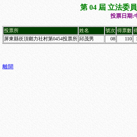
第 04 屆 立法
投票日期:中
投票所
姓名
號次
得票數
屏東縣崁頂鄉力社村第0454投票所
邱茂男
08
110
離開