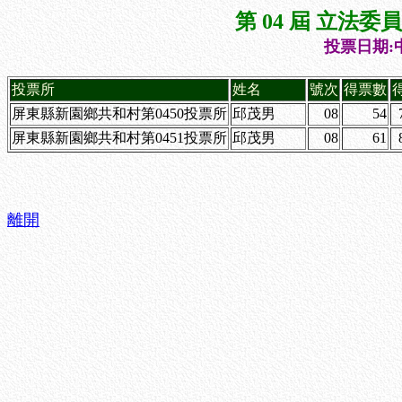
第 04 屆 立法
投票日期:中
投票所
姓名
號次
得票數
屏東縣新園鄉共和村第0450投票所
邱茂男
08
54
屏東縣新園鄉共和村第0451投票所
邱茂男
08
61
離開